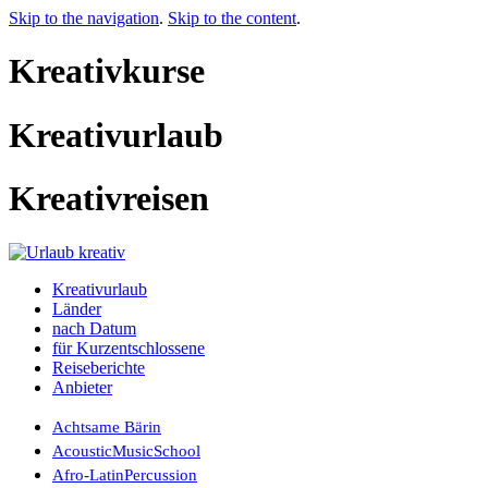
Skip to the navigation
.
Skip to the content
.
Kreativkurse
Kreativurlaub
Kreativreisen
Kreativurlaub
Länder
nach Datum
für Kurzentschlossene
Reiseberichte
Anbieter
Achtsame Bärin
AcousticMusicSchool
Afro-LatinPercussion