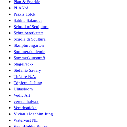
Plan & Sparkle
PLAN:A
Praxis Tolck
Sabina Salander
School of Sculpture
Schreibwerkstatt
Scuola di Scultura
Skulpturengarten
Sommerakademie
Sommerkunsttreff
StagePack-
Stefanie Savary
Théâtre B.A.
Töpferei J. Jung
Ulitasloom
Vedic Art
verena halvax
Vererbstücke
Vivian +Joachim Jung
Watervast NL
WennHeldenReisen