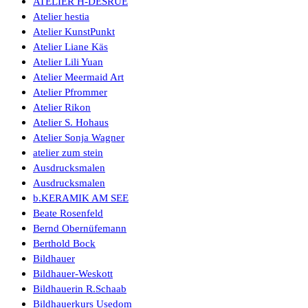
ATELIER H-DESRUE
Atelier hestia
Atelier KunstPunkt
Atelier Liane Käs
Atelier Lili Yuan
Atelier Meermaid Art
Atelier Pfrommer
Atelier Rikon
Atelier S. Hohaus
Atelier Sonja Wagner
atelier zum stein
Ausdrucksmalen
Ausdrucksmalen
b.KERAMIK AM SEE
Beate Rosenfeld
Bernd Obernüfemann
Berthold Bock
Bildhauer
Bildhauer-Weskott
Bildhauerin R.Schaab
Bildhauerkurs Usedom