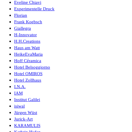
Eveline Chiavi
Experimentelle Druck
Florian
Frank Koebsch
Giallegra
H-Innovator
H.H.Creations
Haus am Watt
HeikeEvaMaria
Hoff Céramica
Hotel Belsoggiorno
Hotel OMIROS
Hotel Zollhaus
I.N.A.
IAM
Institut Galilei
isiwal
Jürgen Wüst
Jurick-Art
KARAMULIS
Kathrin Hufen