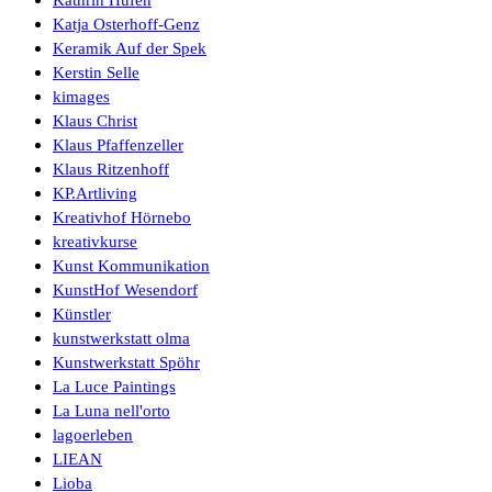
Katja Osterhoff-Genz
Keramik Auf der Spek
Kerstin Selle
kimages
Klaus Christ
Klaus Pfaffenzeller
Klaus Ritzenhoff
KP.Artliving
Kreativhof Hörnebo
kreativkurse
Kunst Kommunikation
KunstHof Wesendorf
Künstler
kunstwerkstatt olma
Kunstwerkstatt Spöhr
La Luce Paintings
La Luna nell'orto
lagoerleben
LIEAN
Lioba