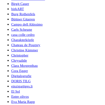
Birgit Cauer
birkART
Burg Rothenfels
Büttner Gitarren
Campo dell Altissimo
Carls Scheune
casa colle cedro
Charakterköpfe
Chateau de Pourpry
Christine Kämmer
Christopher
Chrysalide
Clara Morgenthau
Cora Egger
Digitalografie
DORIS TILG
einzigartiges.li
El Sol
Entre olivos
Eva Maria Rapp