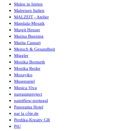
Malen in Istrien
Malreisen Italien
MALZEIT - Atelier
Mandala-Mosaik
Margit Heuser
Marina Buening
Marita Caspari
Mensch & Gesundheit
Miggler
Monika Bormeth
Monika Reske
Mozayiko
Musenspiel
Musica Viva
nurraumproject
paintflow-portugal
Panorama Hotel
par la côte.de
Perdika-Kreativ GR
PiU