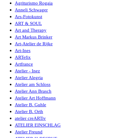
Agriturismo Rogaia
Anneli Schwager
Ars-Fotokunst
ART & SOUL
Art and Therapy
Art Markus Brinker
Art-Atelier de Rijke
Art-Ines
ARTefix
Artfrance
Atelier - Inez
Atelier Alegria
Atelier am Schloss
Atelier Ann Brasch
Atelier Art Hoffmann
Atelier B. Guhle
Atelier B. Orth
atelier creARTiv
ATELIER EINSCHLAG
Atelier Freund