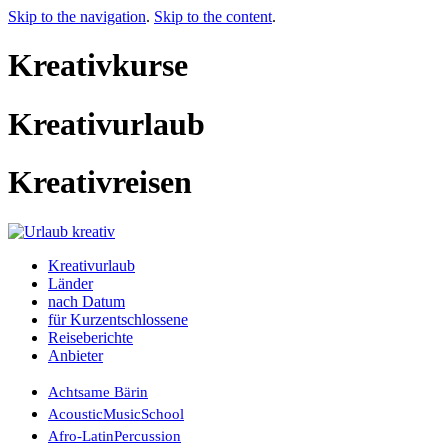
Skip to the navigation
.
Skip to the content
.
Kreativkurse
Kreativurlaub
Kreativreisen
Kreativurlaub
Länder
nach Datum
für Kurzentschlossene
Reiseberichte
Anbieter
Achtsame Bärin
AcousticMusicSchool
Afro-LatinPercussion