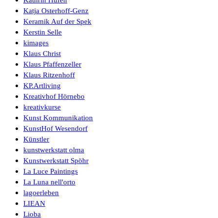
Katja Osterhoff-Genz
Keramik Auf der Spek
Kerstin Selle
kimages
Klaus Christ
Klaus Pfaffenzeller
Klaus Ritzenhoff
KP.Artliving
Kreativhof Hörnebo
kreativkurse
Kunst Kommunikation
KunstHof Wesendorf
Künstler
kunstwerkstatt olma
Kunstwerkstatt Spöhr
La Luce Paintings
La Luna nell'orto
lagoerleben
LIEAN
Lioba