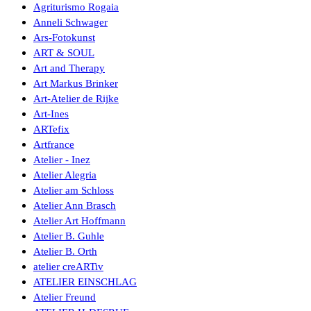
Agriturismo Rogaia
Anneli Schwager
Ars-Fotokunst
ART & SOUL
Art and Therapy
Art Markus Brinker
Art-Atelier de Rijke
Art-Ines
ARTefix
Artfrance
Atelier - Inez
Atelier Alegria
Atelier am Schloss
Atelier Ann Brasch
Atelier Art Hoffmann
Atelier B. Guhle
Atelier B. Orth
atelier creARTiv
ATELIER EINSCHLAG
Atelier Freund