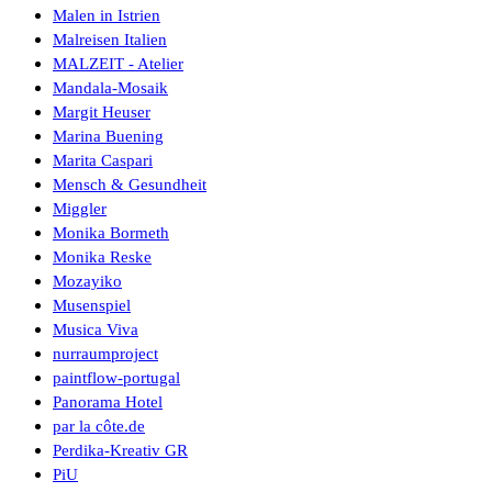
Malen in Istrien
Malreisen Italien
MALZEIT - Atelier
Mandala-Mosaik
Margit Heuser
Marina Buening
Marita Caspari
Mensch & Gesundheit
Miggler
Monika Bormeth
Monika Reske
Mozayiko
Musenspiel
Musica Viva
nurraumproject
paintflow-portugal
Panorama Hotel
par la côte.de
Perdika-Kreativ GR
PiU