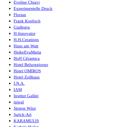
Eveline Chiavi
Experimentelle Druck
Florian
Frank Koebsch
Giallegra
H-Innovator
H.H.Creations
Haus am Watt
HeikeEvaMaria
Hoff Céramica
Hotel Belsoggiorno
Hotel OMIROS
Hotel Zollhaus
I.N.A.
IAM
Institut Galilei
isiwal
Jürgen Wüst
Jurick-Art
KARAMULIS
Kathrin Hufen