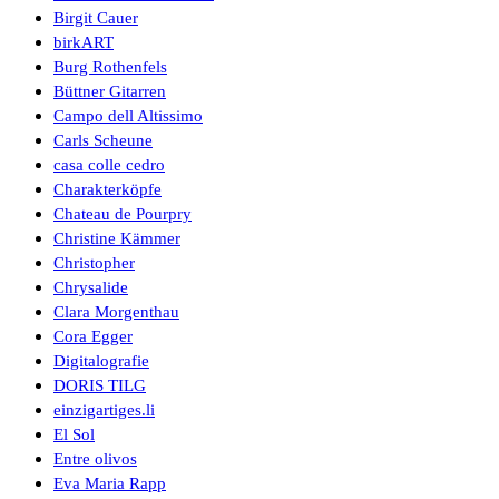
Birgit Cauer
birkART
Burg Rothenfels
Büttner Gitarren
Campo dell Altissimo
Carls Scheune
casa colle cedro
Charakterköpfe
Chateau de Pourpry
Christine Kämmer
Christopher
Chrysalide
Clara Morgenthau
Cora Egger
Digitalografie
DORIS TILG
einzigartiges.li
El Sol
Entre olivos
Eva Maria Rapp