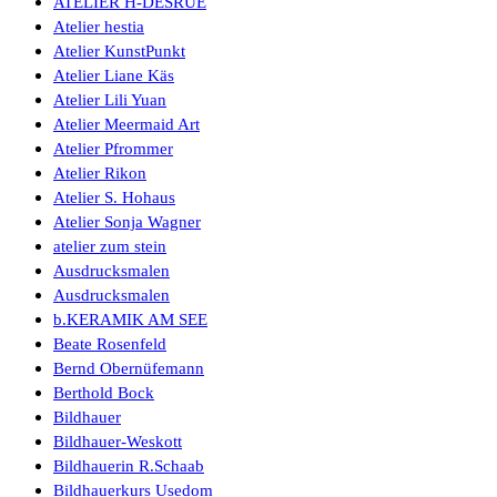
ATELIER H-DESRUE
Atelier hestia
Atelier KunstPunkt
Atelier Liane Käs
Atelier Lili Yuan
Atelier Meermaid Art
Atelier Pfrommer
Atelier Rikon
Atelier S. Hohaus
Atelier Sonja Wagner
atelier zum stein
Ausdrucksmalen
Ausdrucksmalen
b.KERAMIK AM SEE
Beate Rosenfeld
Bernd Obernüfemann
Berthold Bock
Bildhauer
Bildhauer-Weskott
Bildhauerin R.Schaab
Bildhauerkurs Usedom