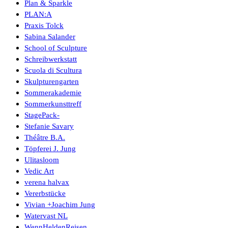
Plan & Sparkle
PLAN:A
Praxis Tolck
Sabina Salander
School of Sculpture
Schreibwerkstatt
Scuola di Scultura
Skulpturengarten
Sommerakademie
Sommerkunsttreff
StagePack-
Stefanie Savary
Théâtre B.A.
Töpferei J. Jung
Ulitasloom
Vedic Art
verena halvax
Vererbstücke
Vivian +Joachim Jung
Watervast NL
WennHeldenReisen