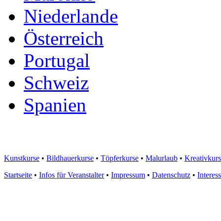
Niederlande
Österreich
Portugal
Schweiz
Spanien
Kunstkurse
•
Bildhauerkurse
•
Töpferkurse
•
Malurlaub
•
Kreativkur
Startseite
•
Infos für Veranstalter
•
Impressum
•
Datenschutz
•
Interes