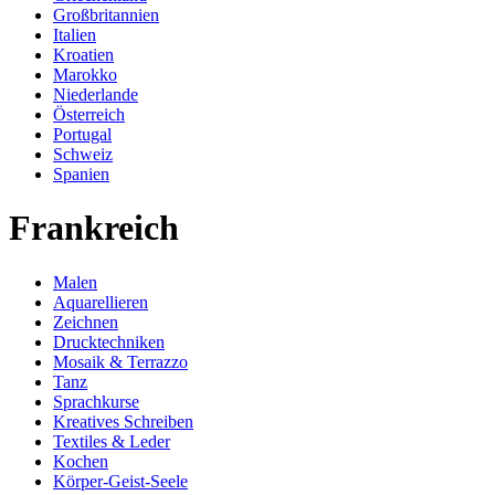
Großbritannien
Italien
Kroatien
Marokko
Niederlande
Österreich
Portugal
Schweiz
Spanien
Frankreich
Malen
Aquarellieren
Zeichnen
Drucktechniken
Mosaik & Terrazzo
Tanz
Sprachkurse
Kreatives Schreiben
Textiles & Leder
Kochen
Körper-Geist-Seele