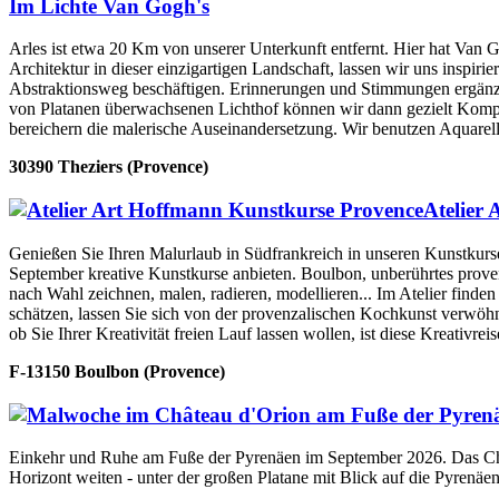
Im Lichte Van Gogh's
Arles ist etwa 20 Km von unserer Unterkunft entfernt. Hier hat Van 
Architektur in dieser einzigartigen Landschaft, lassen wir uns inspi
Abstraktionsweg beschäftigen. Erinnerungen und Stimmungen ergänzen 
von Platanen überwachsenen Lichthof können wir dann gezielt Kompos
bereichern die malerische Auseinandersetzung. Wir benutzen Aquare
30390 Theziers (Provence)
Atelier
Genießen Sie Ihren Malurlaub in Südfrankreich in unseren Kunstkurse
September kreative Kunstkurse anbieten. Boulbon, unberührtes provenza
nach Wahl zeichnen, malen, radieren, modellieren... Im Atelier finde
schätzen, lassen Sie sich von der provenzalischen Kochkunst verwöhne
ob Sie Ihrer Kreativität freien Lauf lassen wollen, ist diese Kreativr
F-13150 Boulbon (Provence)
Einkehr und Ruhe am Fuße der Pyrenäen im September 2026. Das Cha
Horizont weiten - unter der großen Platane mit Blick auf die Pyrenä