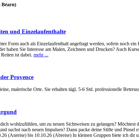
m Béarn)
iten und Einzelaufenthalte
r Form auch als Einzelaufenthalt angefragt werden, sofern noch ein Hau
Oder haben Sie Interesse am Malen, Zeichnen und Drucken? Auch Kurse f
Reiten ist dabei.
mehr ...
 der Provence
ine, malerische Orte. Sie erhalten tägl. 5-6 Std. professionelle Betre
Burgund
dich wohlzufühlen, um zu neuen Sichtweisen zu gelangen? Möchtest du 
und suchst nach neuen Impulsen? Dann packe deine Stifte und Pinsel ei
.26 (Anreise) bis 10.10.26 (Abreise) In kleinen Gruppen biete ich dir u