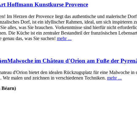
 Art Hoffmann Kunstkurse Provence
n! Im Herzen der Provence liegt das authentische und malerische Dorf 
lisches Dorf, ist ein idyllischer Rahmen, ideal, um sich inspirieren z
n Sie alles, was Sie brauchen. Vorkenntnisse sind hierfür nicht erford
n. Die Küche ist ein zentraler Bestandteil der französischen Lebensart
eise genau das, was Sie suchen!
mehr ...
Malwoche im Château d'Orion am Fuße der Pyren
teau d'Orion bietet den idealen Rückzugsplatz für eine Malwoche in 
en. Wir malen und zeichnen in verschiedenen Techniken.
mehr ...
m Béarn)