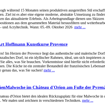
Gogh während 15 Monaten seinen produktiven ausgereiften Stil erschaf
rieren. Ziel ist es aber eine eigene moderne, abstrakte Umsetzung zu f
das aktualisierte Erlebnis. Als Arbeitsgrundlage dienen uns Skizzen 
itionen aus dem gesammelten Material herausfiltern und weiterbearbei
ll- und Acryltechnik. Wann: 05.-09. Oktober 2026
mehr ...
 Art Hoffmann Kunstkurse Provence
n! Im Herzen der Provence liegt das authentische und malerische Dorf 
lisches Dorf, ist ein idyllischer Rahmen, ideal, um sich inspirieren z
n Sie alles, was Sie brauchen. Vorkenntnisse sind hierfür nicht erford
n. Die Küche ist ein zentraler Bestandteil der französischen Lebensart
eise genau das, was Sie suchen!
mehr ...
Malwoche im Château d'Orion am Fuße der Pyren
teau d'Orion bietet den idealen Rückzugsplatz für eine Malwoche in 
en. Wir malen und zeichnen in verschiedenen Techniken.
mehr ...