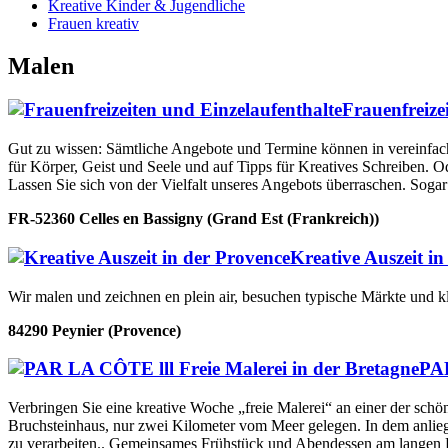
Kreative Kinder & Jugendliche
Frauen kreativ
Malen
Frauenfreize
Gut zu wissen: Sämtliche Angebote und Termine können in vereinfachte
für Körper, Geist und Seele und auf Tipps für Kreatives Schreiben. 
Lassen Sie sich von der Vielfalt unseres Angebots überraschen. Sogar 
FR-52360 Celles en Bassigny (Grand Est (Frankreich))
Kreative Auszeit in
Wir malen und zeichnen en plein air, besuchen typische Märkte und kle
84290 Peynier (Provence)
PAR
Verbringen Sie eine kreative Woche „freie Malerei“ an einer der sch
Bruchsteinhaus, nur zwei Kilometer vom Meer gelegen. In dem anliege
zu verarbeiten.. Gemeinsames Frühstück und Abendessen am langen H