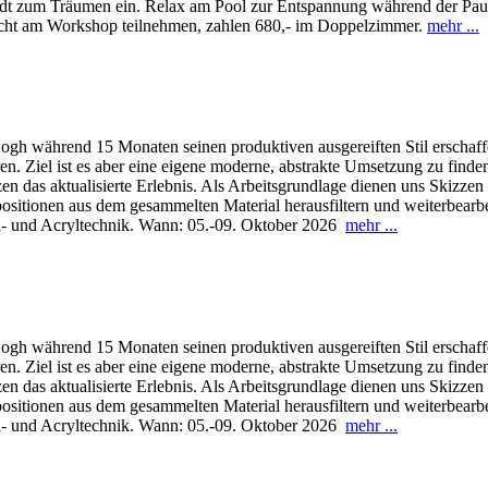
ädt zum Träumen ein. Relax am Pool zur Entspannung während der Pause
nicht am Workshop teilnehmen, zahlen 680,- im Doppelzimmer.
mehr ...
Gogh während 15 Monaten seinen produktiven ausgereiften Stil erschaf
rieren. Ziel ist es aber eine eigene moderne, abstrakte Umsetzung zu f
das aktualisierte Erlebnis. Als Arbeitsgrundlage dienen uns Skizzen 
itionen aus dem gesammelten Material herausfiltern und weiterbearbei
ll- und Acryltechnik. Wann: 05.-09. Oktober 2026
mehr ...
Gogh während 15 Monaten seinen produktiven ausgereiften Stil erschaf
rieren. Ziel ist es aber eine eigene moderne, abstrakte Umsetzung zu f
das aktualisierte Erlebnis. Als Arbeitsgrundlage dienen uns Skizzen 
itionen aus dem gesammelten Material herausfiltern und weiterbearbei
ll- und Acryltechnik. Wann: 05.-09. Oktober 2026
mehr ...