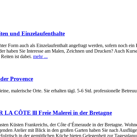
iten und Einzelaufenthalte
r Form auch als Einzelaufenthalt angefragt werden, sofern noch ein Hau
Oder haben Sie Interesse am Malen, Zeichnen und Drucken? Auch Kurse f
Reiten ist dabei.
mehr ...
 der Provence
ine, malerische Orte. Sie erhalten tägl. 5-6 Std. professionelle Betre
 LA CÔTE lll Freie Malerei in der Bretagne
önsten Küsten Frankreichs, der Côte d’Émeraude in der Bretagne. Wohn
nden Atelier mit Blick in den großen Garten haben Sie nach Ausflügen 
olztisch in der gemütlichen Küche bieten Gelegenheit zur Tagesplanu