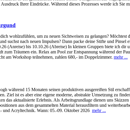
usdruck Ihrer Eindrücke. Während dieses Prozesses werde ich Sie mit
Burgund
dich wohlzufühlen, um zu neuen Sichtweisen zu gelangen? Möchtest du 
und suchst nach neuen Impulsen? Dann packe deine Stifte und Pinsel ei
.26 (Anreise) bis 10.10.26 (Abreise) In kleinen Gruppen biete ich dir u
ädt zum Träumen ein. Relax am Pool zur Entspannung während der Pause
nicht am Workshop teilnehmen, zahlen 680,- im Doppelzimmer.
mehr ...
Gogh während 15 Monaten seinen produktiven ausgereiften Stil erschaf
rieren. Ziel ist es aber eine eigene moderne, abstrakte Umsetzung zu f
das aktualisierte Erlebnis. Als Arbeitsgrundlage dienen uns Skizzen 
itionen aus dem gesammelten Material herausfiltern und weiterbearbei
ll- und Acryltechnik. Wann: 05.-09. Oktober 2026
mehr ...