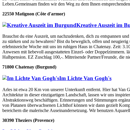
Leben.Gemeinsam finden wir den Weg zu dem Ihnen entsprechenden A
22550 Matignon (Côte d'armor)
Kreative Auszeit im 
Brauchst du eine Auszeit, um nachzudenken, dich zu entspannen und 
zu stärken und zu bewahren? Bist du beweglich, offen und neugierig 
erlebnisreiche Woche mit uns im ruhigen Haus in Chatenay. Zeit: 3.10
Anwesen mit liebevoll ausgestatteten Einzel- oder Doppelzimmern. l
Halbpension. EZ Zuschlag 100,-. Mitreisende Partner/Freunde, die 
71800 Chatenay (Burgund)
Im Lichte Van Gogh's
Arles ist etwa 20 Km von unserer Unterkunft entfernt. Hier hat Van 
Architektur in dieser einzigartigen Landschaft, lassen wir uns inspi
Abstraktionsweg beschäftigen. Erinnerungen und Stimmungen ergänzen 
von Platanen überwachsenen Lichthof können wir dann gezielt Kompos
bereichern die malerische Auseinandersetzung. Wir benutzen Aquare
30390 Theziers (Provence)