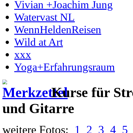
Vivian +Joachim Jung
Watervast NL
WennHeldenReisen
Wild at Art
xxx
Yoga+Erfahrungsraum
Kurse für St
und Gitarre
weitere Fotos:
1
2
3
4
5