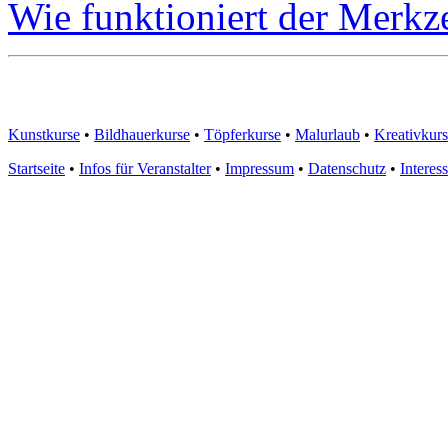
Wie funktioniert der Merkze
Kunstkurse
•
Bildhauerkurse
•
Töpferkurse
•
Malurlaub
•
Kreativkur
Startseite
•
Infos für Veranstalter
•
Impressum
•
Datenschutz
•
Interes