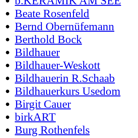
b.KERAMIK AM SEE
Beate Rosenfeld
Bernd Obernüfemann
Berthold Bock
Bildhauer
Bildhauer-Weskott
Bildhauerin R.Schaab
Bildhauerkurs Usedom
Birgit Cauer
birkART
Burg Rothenfels