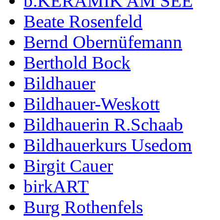
b.KERAMIK AM SEE
Beate Rosenfeld
Bernd Obernüfemann
Berthold Bock
Bildhauer
Bildhauer-Weskott
Bildhauerin R.Schaab
Bildhauerkurs Usedom
Birgit Cauer
birkART
Burg Rothenfels