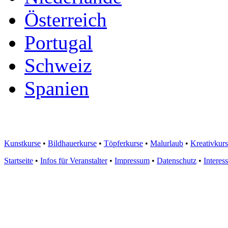
Österreich
Portugal
Schweiz
Spanien
Kunstkurse
•
Bildhauerkurse
•
Töpferkurse
•
Malurlaub
•
Kreativkur
Startseite
•
Infos für Veranstalter
•
Impressum
•
Datenschutz
•
Interes