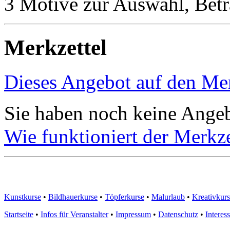
3 Motive zur Auswahl, Betr
Merkzettel
Dieses Angebot auf den Mer
Sie haben noch keine Angeb
Wie funktioniert der Merkze
Kunstkurse
•
Bildhauerkurse
•
Töpferkurse
•
Malurlaub
•
Kreativkur
Startseite
•
Infos für Veranstalter
•
Impressum
•
Datenschutz
•
Interes