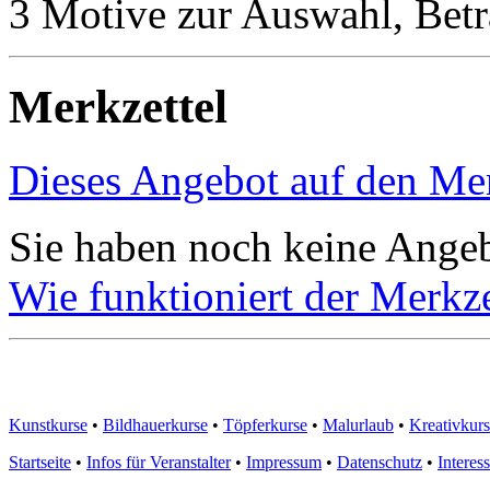
3 Motive zur Auswahl, Betr
Merkzettel
Dieses Angebot auf den Mer
Sie haben noch keine Angeb
Wie funktioniert der Merkze
Kunstkurse
•
Bildhauerkurse
•
Töpferkurse
•
Malurlaub
•
Kreativkur
Startseite
•
Infos für Veranstalter
•
Impressum
•
Datenschutz
•
Interes