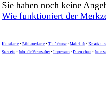
Sie haben noch keine Angeb
Wie funktioniert der Merkze
Kunstkurse
•
Bildhauerkurse
•
Töpferkurse
•
Malurlaub
•
Kreativkur
Startseite
•
Infos für Veranstalter
•
Impressum
•
Datenschutz
•
Interes