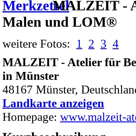
MALZEIT - Ate
Malen und LOM®
weitere Fotos:
1
2
3
4
MALZEIT - Atelier für B
in Münster
48167 Münster, Deutschlan
Landkarte anzeigen
Homepage:
www.malzeit-ate