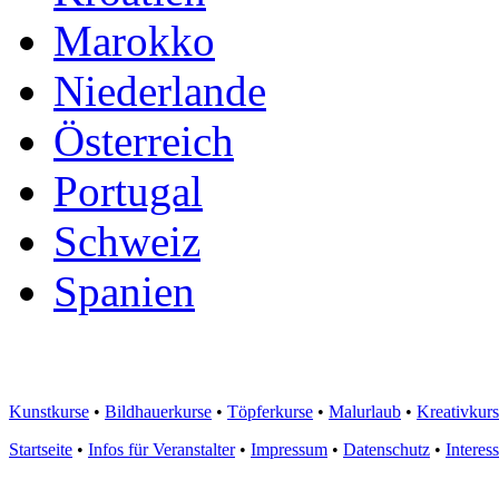
Marokko
Niederlande
Österreich
Portugal
Schweiz
Spanien
Kunstkurse
•
Bildhauerkurse
•
Töpferkurse
•
Malurlaub
•
Kreativkur
Startseite
•
Infos für Veranstalter
•
Impressum
•
Datenschutz
•
Interes