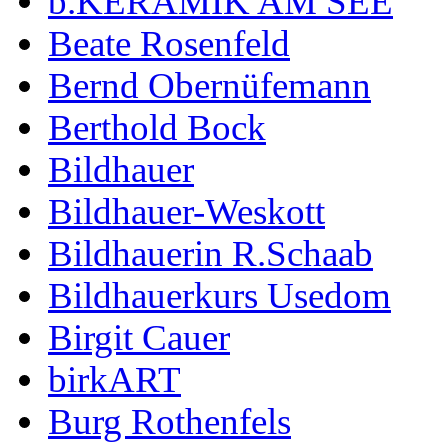
b.KERAMIK AM SEE
Beate Rosenfeld
Bernd Obernüfemann
Berthold Bock
Bildhauer
Bildhauer-Weskott
Bildhauerin R.Schaab
Bildhauerkurs Usedom
Birgit Cauer
birkART
Burg Rothenfels