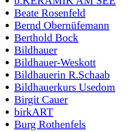
b.KERAMIK AM SEE
Beate Rosenfeld
Bernd Obernüfemann
Berthold Bock
Bildhauer
Bildhauer-Weskott
Bildhauerin R.Schaab
Bildhauerkurs Usedom
Birgit Cauer
birkART
Burg Rothenfels