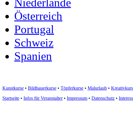
Niederlande
Österreich
Portugal
Schweiz
Spanien
Kunstkurse
•
Bildhauerkurse
•
Töpferkurse
•
Malurlaub
•
Kreativkur
Startseite
•
Infos für Veranstalter
•
Impressum
•
Datenschutz
•
Interes