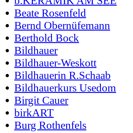
b.KERAMIK AM SEE
Beate Rosenfeld
Bernd Obernüfemann
Berthold Bock
Bildhauer
Bildhauer-Weskott
Bildhauerin R.Schaab
Bildhauerkurs Usedom
Birgit Cauer
birkART
Burg Rothenfels