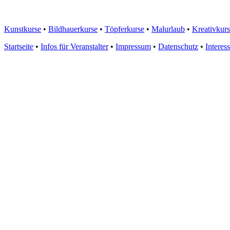
Kunstkurse
•
Bildhauerkurse
•
Töpferkurse
•
Malurlaub
•
Kreativkur
Startseite
•
Infos für Veranstalter
•
Impressum
•
Datenschutz
•
Interes