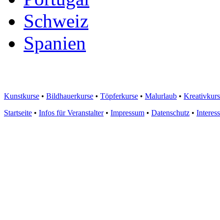
Schweiz
Spanien
Kunstkurse
•
Bildhauerkurse
•
Töpferkurse
•
Malurlaub
•
Kreativkur
Startseite
•
Infos für Veranstalter
•
Impressum
•
Datenschutz
•
Interes