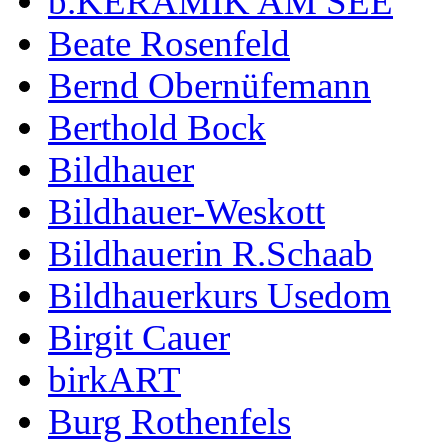
b.KERAMIK AM SEE
Beate Rosenfeld
Bernd Obernüfemann
Berthold Bock
Bildhauer
Bildhauer-Weskott
Bildhauerin R.Schaab
Bildhauerkurs Usedom
Birgit Cauer
birkART
Burg Rothenfels