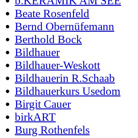
b.KERAMIK AM SEE
Beate Rosenfeld
Bernd Obernüfemann
Berthold Bock
Bildhauer
Bildhauer-Weskott
Bildhauerin R.Schaab
Bildhauerkurs Usedom
Birgit Cauer
birkART
Burg Rothenfels