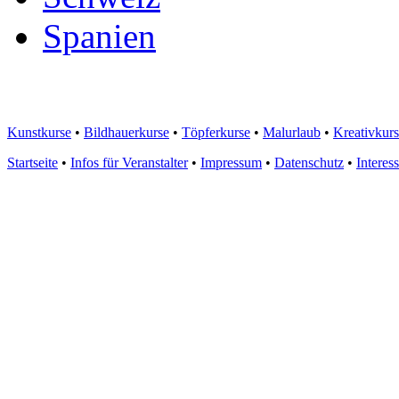
Spanien
Kunstkurse
•
Bildhauerkurse
•
Töpferkurse
•
Malurlaub
•
Kreativkur
Startseite
•
Infos für Veranstalter
•
Impressum
•
Datenschutz
•
Interes